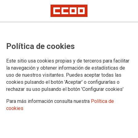
Xornadas A MOCIDADE
FEMINISTA FRONTE AVIOLENCIA
Política de cookies
DE XÉNERO: Imprescindibles na
Este sitio usa cookies propias y de terceros para facilitar
defensa da igualdade
la navegación y obtener información de estadísticas de
uso de nuestros visitantes. Puedes aceptar todas las
19-11-2025
cookies pulsando el botón 'Aceptar' o configurarlas o
TEMAS
rechazar su uso pulsando el botón 'Configurar cookies'
Para más información consulta nuestra
Política de
Na xornada «A mocidade feminista fronte á violencia de xénero»,
reiteramos o noso compromiso coa erradicación de calquera forma de
cookies
violencia contra as mulleres.