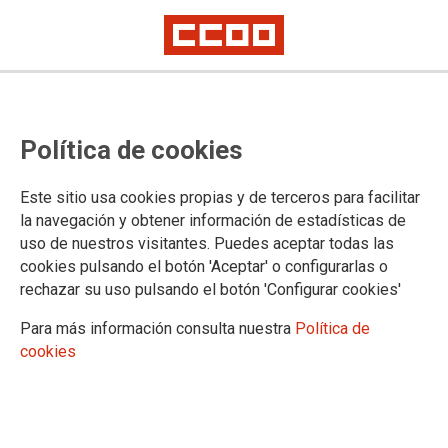
CCOO e a súa Fundación entregan
Política de cookies
os Premios 10 de Marzo 2025 a
Ana Pardo de Vera, Ánxela
Este sitio usa cookies propias y de terceros para facilitar
Loureiro e Pilar Tellado
la navegación y obtener información de estadísticas de
uso de nuestros visitantes. Puedes aceptar todas las
cookies pulsando el botón 'Aceptar' o configurarlas o
O vindeiro sábado, día 8, a partir das 11:30 horas, o Sindicato
rechazar su uso pulsando el botón 'Configurar cookies'
Nacional de CCOO de Galicia e a súa Fundación entregarán
en Santiago de Compostela os Premios 10 de Marzo. Coma
Para más información consulta nuestra
Política de
cada ano, estes galardóns recoñecen traxectorias vitais que
cookies
exemplifican o compromiso coa loita sindical, cos dereitos
sociais e a igualdade.
05/03/2025.