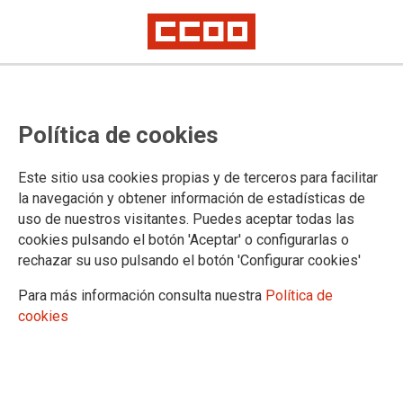
A Fundación 1.º de Maio e CCOO
Política de cookies
procuran propostas e consensos
para o futuro do sector eólico en
Este sitio usa cookies propias y de terceros para facilitar
Galicia
la navegación y obtener información de estadísticas de
uso de nuestros visitantes. Puedes aceptar todas las
cookies pulsando el botón 'Aceptar' o configurarlas o
Vigo e Ourense acolleron esta semana os primeiros
rechazar su uso pulsando el botón 'Configurar cookies'
obradoiros que a Fundación 1.º de Maio (F1M) e o Sindicato
Nacional de CCOO de Galicia celebrarán ao longo do mes en
Para más información consulta nuestra
Política de
varias cidades galegas co obxectivo de buscar propostas e
cookies
consensos para un desenvolvemento sustentable da enerxía
eólica en Galicia que reverta positivamente sobre os
territorios e o emprego.