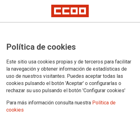
12 meses de sensibilización en
Política de cookies
prol da igualdade no eido laboral.
Definicións do mes de xullo
Este sitio usa cookies propias y de terceros para facilitar
la navegación y obtener información de estadísticas de
uso de nuestros visitantes. Puedes aceptar todas las
Nova entrega da
campaña de sensibilización
do Gabinete de
cookies pulsando el botón 'Aceptar' o configurarlas o
Igualdade de CCOO de Galicia.
rechazar su uso pulsando el botón 'Configurar cookies'
21/07/2025.
Para más información consulta nuestra
Política de
TEMAS
cookies
12 meses pola igualdade 2025