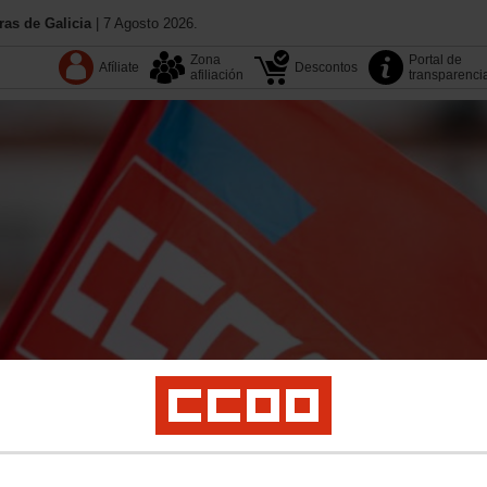
as de Galicia
| 7 Agosto 2026.
Zona
Portal de
Afíliate
Descontos
afiliación
transparenci
13.º Congreso
Coñece CC