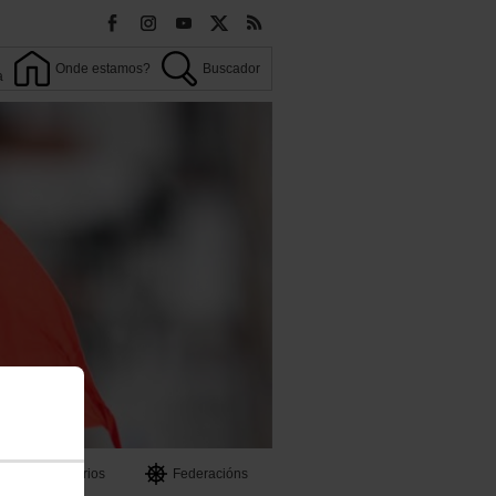
Onde estamos?
Buscador
a
OO
Territorios
Federacións