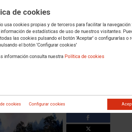
Novas
Media
tica de cookies
aboral
Política social
Xuventude
Formación
Internacional
Muller e igualdad
io usa cookies propias y de terceros para facilitar la navegación
 información de estadísticas de uso de nuestros visitantes. Pu
so da política forestal,
todas las cookies pulsando el botón 'Aceptar' o configurarlas o 
pulsando el botón 'Configurar cookies'
imento das leis e reclama un
s información consulta nuestra
Política de cookies
e
esastre ecolóxico» sen precedentes, con máis de 90 000
mento da lei de incendios e da lei de montes, á falta de
ión «minguado», que non funcionou á plena capacidade
ncendiario. O sindicato advirte de que a política forestal da
rxentes e efectivas para poñer freo á vaga de incendios.
 de cookies
Configurar cookies
Acep