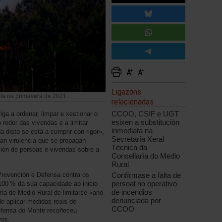
Ligazóns
la na primavera de 2021
relacionadas
CCOO, CSIF e UGT
ga a ordenar, limpar e xestionar o
esixen a substitución
 redor das vivendas e a limitar
inmediata na
a disto se está a cumprir con rigor»,
Secretaría Xeral
an virulencia que se propagan
Técnica da
cción de persoas e vivendas sobre a
Consellaría do Medio
Rural
revención e Defensa contra os
Confírmase a falta de
persoal no operativo
100 % da súa capacidade ao inicio
de incendios
ría de Medio Rural de limitarse «ano
denunciada por
de aplicar medidas reais de
CCOO
Defensa do Monte recoñeceu
vos.