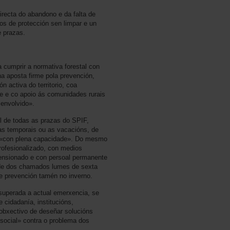
recta do abandono e da falta de
ros de protección sen limpar e un
e prazas.
 cumprir a normativa forestal con
a aposta firme pola prevención,
n activa do territorio, coa
te e co apoio ás comunidades rurais
senvolvido».
 de todas as prazas do SPIF,
as temporais ou as vacacións, de
r «con plena capacidade». Do mesmo
profesionalizado, con medios
ensionado e con persoal permanente
ade dos chamados lumes de sexta
 e prevención tamén no inverno.
uperada a actual emerxencia, se
 cidadanía, institucións,
 obxectivo de deseñar solucións
social» contra o problema dos