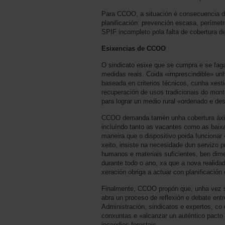
Para CCOO, a situación é consecuencia di
planificación: prevención escasa, perímet
SPIF incompleto pola falta de cobertura d
Esixencias de CCOO
O sindicato esixe que se cumpra e se faga
medidas reais. Coida «imprescindible» unh
baseada en criterios técnicos, cunha xestió
recuperación de usos tradicionais do mon
para lograr un medio rural «ordenado e de
CCOO demanda tamén unha cobertura áxil
incluíndo tanto as vacantes como as baix
maneira que o dispositivo poida funciona
xeito, insiste na necesidade dun servizo 
humanos e materiais suficientes, ben dim
durante todo o ano, xa que a nova realid
xeración obriga a actuar con planificación
Finalmente, CCOO propón que, unha vez s
abra un proceso de reflexión e debate entre
Administración, sindicatos e expertos, co
conxuntas e «alcanzar un auténtico pacto 
incendios forestais.