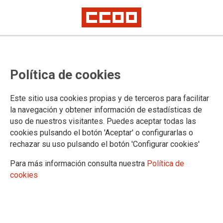
Máis de 470 persoas únense a
Política de cookies
CCOO para saldar a «débeda de
gratitude» con Suso Díaz
Este sitio usa cookies propias y de terceros para facilitar
la navegación y obtener información de estadísticas de
uso de nuestros visitantes. Puedes aceptar todas las
O Gran Hotel Los Abetos de Santiago quedou pequeno o
cookies pulsando el botón 'Aceptar' o configurarlas o
pasado venres para acoller as máis de 470 persoas que
rechazar su uso pulsando el botón 'Configurar cookies'
asistiron á homenaxe a Suso Díaz (1944–2025), histórico
sindicalista ferrolán e secretario xeral do Sindicato Nacional
Para más información consulta nuestra
Política de
de CCOO entre 1988 e 2000, impulsor do diálogo social e
cookies
figura clave do sindicalismo galego.
27/10/2025.