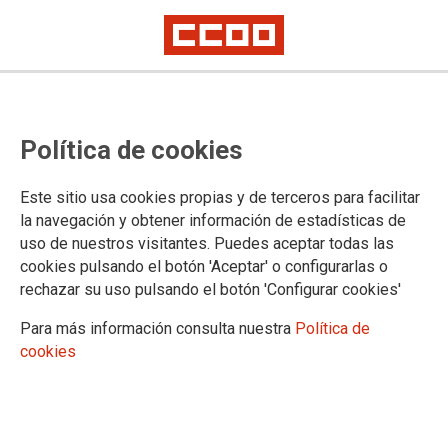
CCOO de Galicia participa nunha
Política de cookies
xuntanza do Consello Sindical
Interrexional Galicia-Norte de
Este sitio usa cookies propias y de terceros para facilitar
Portugal
la navegación y obtener información de estadísticas de
uso de nuestros visitantes. Puedes aceptar todas las
cookies pulsando el botón 'Aceptar' o configurarlas o
O encontro tivo lugar en Braga e serviu para analizar o estado
rechazar su uso pulsando el botón 'Configurar cookies'
das relacións laborais e do diálogo social na Eurorrexión
Para más información consulta nuestra
Política de
24/03/2026.
cookies