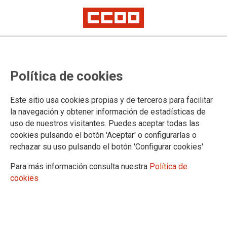
CCOO destaca o carácter histórico
Política de cookies
do novo convenio estatal do
comercio téxtil e desmonta as
Este sitio usa cookies propias y de terceros para facilitar
campañas de desinformación
la navegación y obtener información de estadísticas de
uso de nuestros visitantes. Puedes aceptar todas las
cookies pulsando el botón 'Aceptar' o configurarlas o
Supón avances reais e tanxibles para milleiros de persoas
rechazar su uso pulsando el botón 'Configurar cookies'
traballadoras do sector en Galicia
Para más información consulta nuestra
Política de
28/05/2026.
cookies