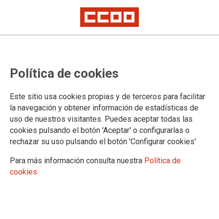
SOS Sanidade Pública reclama en
Política de cookies
toda Galicia medidas contra as
listas de espera
Este sitio usa cookies propias y de terceros para facilitar
la navegación y obtener información de estadísticas de
uso de nuestros visitantes. Puedes aceptar todas las
A plataforma SOS Sanidade Pública desenvolveu este xoves
cookies pulsando el botón 'Aceptar' o configurarlas o
concentracións en centros de saúde e hospitais de toda
rechazar su uso pulsando el botón 'Configurar cookies'
Galicia para protestar contra o incremento das listas de
agarda e reclamar medidas que permitan mellorar a atención
Para más información consulta nuestra
Política de
sanitaria pública. As mobilizacións tiveron lugar na Coruña,
cookies
Santiago de Compostela, Vigo, Pontevedra, Ferrol, Ourense,
O Carballiño, O Salnés, A Mariña, O Barbanza, Marín e
Moaña.
04/06/2026.