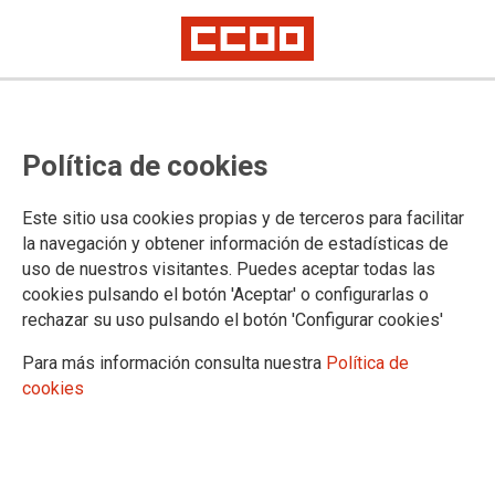
As escolas infantís municipais da
Política de cookies
Coruña non poden sosterse sobre
traballo gratuíto nin sobre a
Este sitio usa cookies propias y de terceros para facilitar
precarización das condicións
la navegación y obtener información de estadísticas de
uso de nuestros visitantes. Puedes aceptar todas las
laborais das traballadoras
cookies pulsando el botón 'Aceptar' o configurarlas o
rechazar su uso pulsando el botón 'Configurar cookies'
CCOO rexeita que o Concello pretenda premiar as empresas
Para más información consulta nuestra
Política de
licitadoras que ofrezan actividades en fins de semana sen
cookies
custo.
08/06/2026.