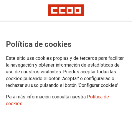
A Fundación 10 de Marzo de CCOO
Política de cookies
impulsa a dixitalización e
catalogación de máis de 1300
Este sitio usa cookies propias y de terceros para facilitar
caixas con fondos documentais
la navegación y obtener información de estadísticas de
uso de nuestros visitantes. Puedes aceptar todas las
cookies pulsando el botón 'Aceptar' o configurarlas o
A Fundación 10 de Marzo (F10M) de Comisións Obreiras de
rechazar su uso pulsando el botón 'Configurar cookies'
Galicia continúa avanzando na organización, descrición e
dixitalización do seu patrimonio documental co obxectivo de
Para más información consulta nuestra
Política de
incorporalo a
Galiciana.gal
, o sistema de difusión e
cookies
recolección do patrimonio dixital galego. O proxecto,
desenvolvido co apoio especializado da consultora galega
UNAYTA, abrangue máis de 1300 caixas documentais que
constitúen un «legado histórico esencial para comprender a