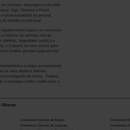
 en concreto, despregou a súa rede
rousa, Vigo, Ourense e Ferrol.
 a profesionalidade do persoal
a de traballo excepcional.
 regularización supuxo un «exercicio
 a milleiros de persoas saír da
s dereitos, seguridade xurídica e
ora, o Goberno ten tres meses para
ximos medios abondos para afrontar
, comprométese a seguir acompañando
es os seus dereitos laborais,
 a homologación de títulos. Trátase,
der a empregos mellor cualificados e
s Obreras
Comisiones Obreras de Aragón
Comisiones Ob
Comisiones Obreras de Canarias
Comisiones O