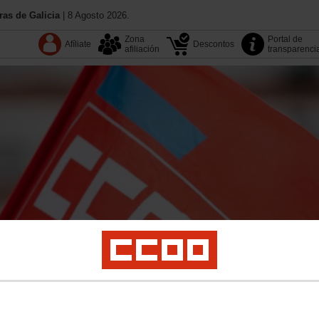
as de Galicia
| 8 Agosto 2026.
Zona
Portal de
Afíliate
Descontos
afiliación
transparenci
13.º Congreso
Coñece CC