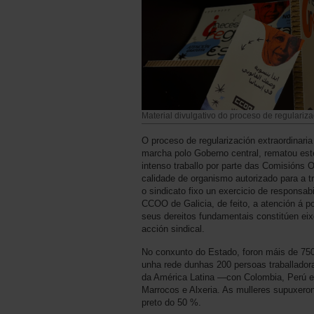
Material divulgativo do proceso de regulariza
O proceso de regularización extraordinari
marcha polo Goberno central, rematou est
intenso traballo por parte das Comisións 
calidade de organismo autorizado para a t
o sindicato fixo un exercicio de responsa
CCOO de Galicia, de feito, a atención á p
seus dereitos fundamentais constitúen eixe
acción sindical.
No conxunto do Estado, foron máis de 750
unha rede dunhas 200 persoas traballador
da América Latina —con Colombia, Perú 
Marrocos e Alxeria. As mulleres supuxeron
preto do 50 %.