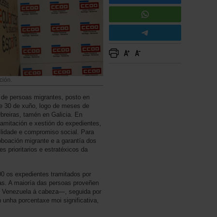
ción.
a de persoas migrantes, posto en
e 30 de xuño, logo de meses de
Obreiras, tamén en Galicia. En
ramitación e xestión do expedientes,
bilidade e compromiso social. Para
oboación migrante e a garantía dos
s prioritarios e estratéxicos da
0 os expedientes tramitados por
as. A maioría das persoas proveñen
e Venezuela á cabeza—, seguida por
 unha porcentaxe moi significativa,