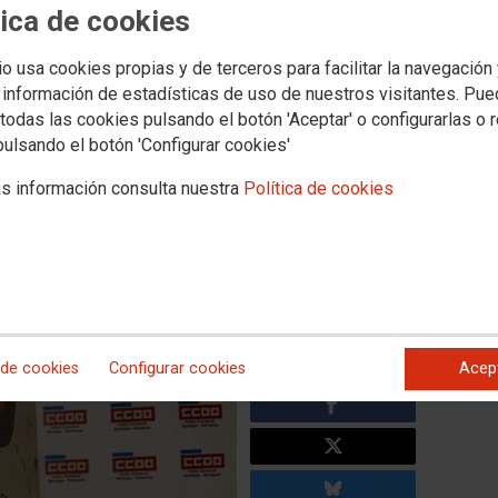
Novas
Media
tica de cookies
aboral
Política social
Xuventude
Formación
Internacional
Muller e igualdad
io usa cookies propias y de terceros para facilitar la navegación
 información de estadísticas de uso de nuestros visitantes. Pu
todas las cookies pulsando el botón 'Aceptar' o configurarlas o 
osa o seu compromiso social
pulsando el botón 'Configurar cookies'
oceso de regularización de
s información consulta nuestra
Política de cookies
acompañando a estas persoas nos trámites futuros para
darlles na súa formación e facilitarlles a homologación de
 de cookies
Configurar cookies
Acep