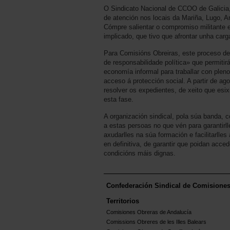
O Sindicato Nacional de CCOO de Galicia,
de atención nos locais da Mariña, Lugo, A
Cómpre salientar o compromiso militante e
implicado, que tivo que afrontar unha carg
Para Comisións Obreiras, este proceso de
de responsabilidade política» que permitirá
economía informal para traballar con pleno
acceso á protección social. A partir de ag
resolver os expedientes, de xeito que esi
esta fase.
A organización sindical, pola súa banda
a estas persoas no que vén para garantirll
axudarlles na súa formación e facilitarlles
en definitiva, de garantir que poidan acce
condicións máis dignas.
Confederación Sindical de Comisione
Territorios
Comisiones Obreras de Andalucía
Comissions Obreres de les Illes Balears