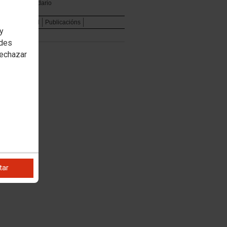
Calendario
e
Institucional
Publicacións
 y
edes
rechazar
tar