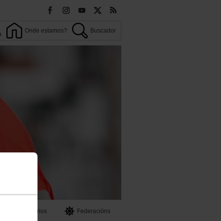
Onde estamos?
Buscador
a
OO
Territorios
Federacións