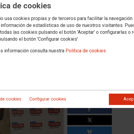
Novas
Media
tica de cookies
aboral
Política social
Xuventude
Formación
Internacional
Muller e igualdad
io usa cookies propias y de terceros para facilitar la navegación
 información de estadísticas de uso de nuestros visitantes. Pu
todas las cookies pulsando el botón 'Aceptar' o configurarlas o 
osa o seu compromiso social
pulsando el botón 'Configurar cookies'
oceso de regularización de
s información consulta nuestra
Política de cookies
acompañando a estas persoas nos trámites futuros para
darlles na súa formación e facilitarlles a homologación de
 de cookies
Configurar cookies
Acep