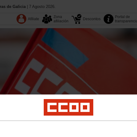
as de Galicia
| 7 Agosto 2026.
Zona
Portal de
Afíliate
Descontos
afiliación
transparenci
13.º Congreso
Coñece CC