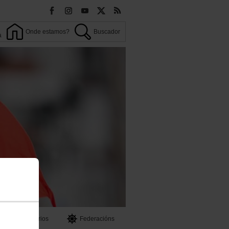
Onde estamos?
Buscador
a
OO
Territorios
Federacións