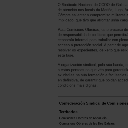
O Sindicato Nacional de CCOO de Galicia,
de atención nos locais da Mariña, Lugo, A
Cómpre salientar o compromiso militante e
implicado, que tivo que afrontar unha carg
Para Comisións Obreiras, este proceso de
de responsabilidade política» que permitirá
economía informal para traballar con pleno
acceso á protección social. A partir de ag
resolver os expedientes, de xeito que esi
esta fase.
A organización sindical, pola súa banda
a estas persoas no que vén para garantirll
axudarlles na súa formación e facilitarlles
en definitiva, de garantir que poidan acce
condicións máis dignas.
Confederación Sindical de Comisione
Territorios
Comisiones Obreras de Andalucía
Comissions Obreres de les Illes Balears