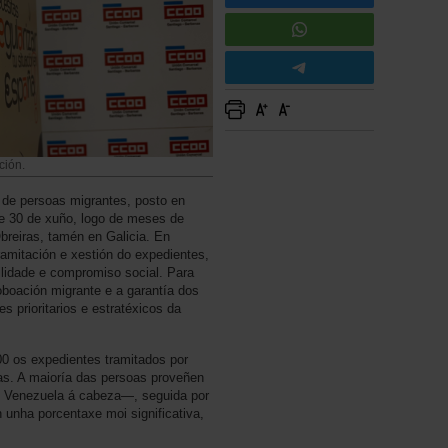
ción.
a de persoas migrantes, posto en
e 30 de xuño, logo de meses de
Obreiras, tamén en Galicia. En
ramitación e xestión do expedientes,
bilidade e compromiso social. Para
oboación migrante e a garantía dos
s prioritarios e estratéxicos da
0 os expedientes tramitados por
as. A maioría das persoas proveñen
e Venezuela á cabeza—, seguida por
 unha porcentaxe moi significativa,