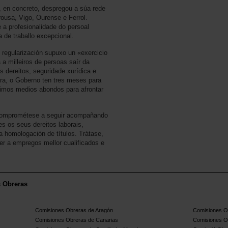
 en concreto, despregou a súa rede
rousa, Vigo, Ourense e Ferrol.
 a profesionalidade do persoal
a de traballo excepcional.
 regularización supuxo un «exercicio
 a milleiros de persoas saír da
s dereitos, seguridade xurídica e
ora, o Goberno ten tres meses para
ximos medios abondos para afrontar
, comprométese a seguir acompañando
es os seus dereitos laborais,
 a homologación de títulos. Trátase,
der a empregos mellor cualificados e
s Obreras
Comisiones Obreras de Aragón
Comisiones Ob
Comisiones Obreras de Canarias
Comisiones O