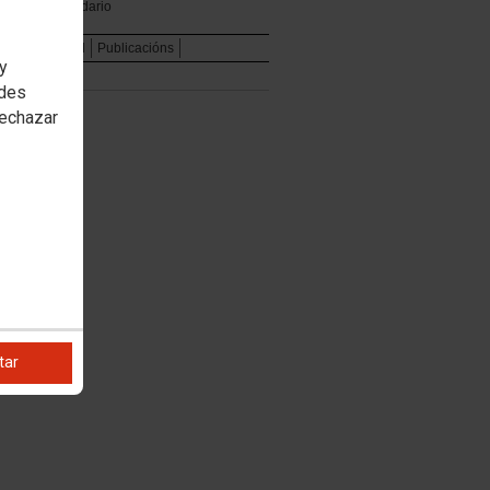
Calendario
e
Institucional
Publicacións
 y
edes
rechazar
tar