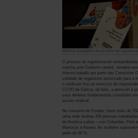
Material divulgativo do proceso de regulariza
O proceso de regularización extraordinari
marcha polo Goberno central, rematou est
intenso traballo por parte das Comisións 
calidade de organismo autorizado para a t
o sindicato fixo un exercicio de responsa
CCOO de Galicia, de feito, a atención á p
seus dereitos fundamentais constitúen eixe
acción sindical.
No conxunto do Estado, foron máis de 750
unha rede dunhas 200 persoas traballador
da América Latina —con Colombia, Perú 
Marrocos e Alxeria. As mulleres supuxeron
preto do 50 %.