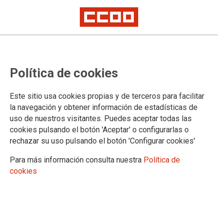
Convocadas protestas no
Política de cookies
transporte de mercadorías da
provincia da Coruña tras a ruptura
Este sitio usa cookies propias y de terceros para facilitar
das negociacións do convenio
la navegación y obtener información de estadísticas de
uso de nuestros visitantes. Puedes aceptar todas las
cookies pulsando el botón 'Aceptar' o configurarlas o
A primeira concentración será no polígono da Grela na
rechazar su uso pulsando el botón 'Configurar cookies'
Coruña, o próximo día 9, ante a negativa da patronal a
abordar as principais demandas sindicais.
Para más información consulta nuestra
Política de
cookies
01/07/2026.