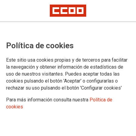
Amelia Pérez reafirma o
Política de cookies
compromiso internacionalista de
CCOO na presentación da
Este sitio usa cookies propias y de terceros para facilitar
Asociación Palestino-Galega
la navegación y obtener información de estadísticas de
uso de nuestros visitantes. Puedes aceptar todas las
Falastin
cookies pulsando el botón 'Aceptar' o configurarlas o
rechazar su uso pulsando el botón 'Configurar cookies'
A secretaria xeral de CCOO, Amelia Pérez, participou este
Para más información consulta nuestra
Política de
sábado na presentación da Asociación Palestino-Galega
cookies
Falastin, celebrada no Hotel Araguaney de Santiago de
Compostela. O acto reuniu representantes de organizacións
sociais, sindicatos, partidos políticos e institucións para
amosar o seu apoio ao pobo palestino.