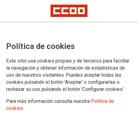
Mostrar: |
10
|
25
|
50
|
100
1 |
2 |
3 |
4 |
Siguiente
Mostrando contidos 1 a 10 de 34
Política de cookies
23/01/2025. Resumo fotográfico da xornada
"Dereito á vivenda"
Este sitio usa cookies propias y de terceros para facilitar
la navegación y obtener información de estadísticas de
uso de nuestros visitantes. Puedes aceptar todas las
05/12/2024. Resumo fotográfico da xornada
cookies pulsando el botón 'Aceptar' o configurarlas o
'Escoitar salva vidas'
rechazar su uso pulsando el botón 'Configurar cookies'
Para más información consulta nuestra
Política de
27/11/2024. Vídeo resumo da xornada de CCOO polo
cookies
#25N: «Escoitar salva vidas»
21/12/2022. [Divulgación] Convertendo os
problemas en combustibles