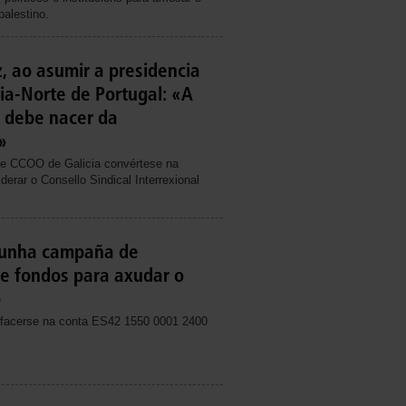
palestino.
, ao asumir a presidencia
cia-Norte de Portugal: «A
 debe nacer da
»
 de CCOO de Galicia convértese na
iderar o Consello Sindical Interrexional
 unha campaña de
e fondos para axudar o
o
facerse na conta ES42 1550 0001 2400