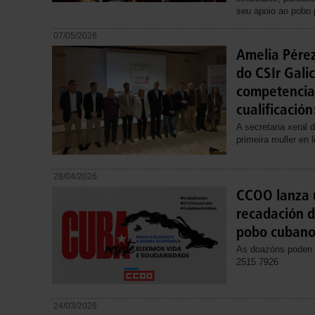
seu apoio ao pobo 
07/05/2026
Amelia Pérez
do CSIr Gali
competencia
cualificación
A secretaria xeral
primeira muller en l
28/04/2026
CCOO lanza
recadación d
pobo cuban
As doazóns poden 
2515 7926
24/03/2026