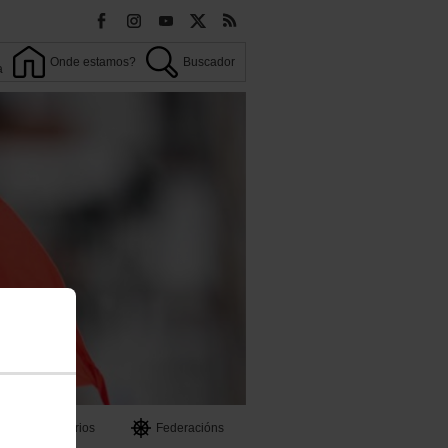
Onde estamos?
Buscador
a
OO
Territorios
Federacións