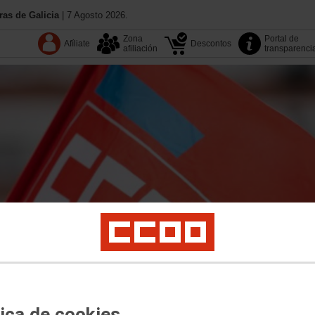
as de Galicia
| 7 Agosto 2026.
Zona
Portal de
Afíliate
Descontos
afiliación
transparenci
13.º Congreso
Coñece CC
tica de cookies