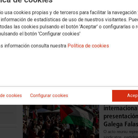
Novas
Media
io usa cookies propias y de terceros para facilitar la navegación
aboral
Política social
Xuventude
Formación
Internacional
Muller e igualdad
 información de estadísticas de uso de nuestros visitantes. Pu
todas las cookies pulsando el botón 'Aceptar' o configurarlas o 
pulsando el botón 'Configurar cookies'
07/07/2026
CCOO partic
s información consulta nuestra
Política de cookies
plan bianual
Portugal
CCOO participou e
lanzamento do novo
06/07/2026
 de cookies
Configurar cookies
Acep
Amelia Pére
internaciona
presentación
Galega Falas
O acto reuniu repr
sindicatos, partido