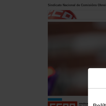
Sindicato Nacional de Comisións Obreir
Polí