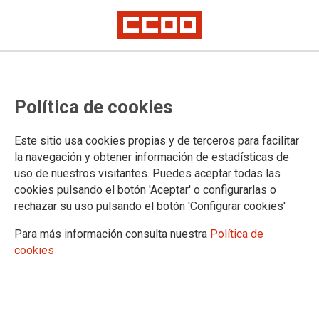
Non á guerra en Ucraína
Política de cookies
CCOO condena o ataque militar de Rusia en Ucraína e insta
Este sitio usa cookies propias y de terceros para facilitar
a que se respecte a súa integridade territorial, o dereito e os
la navegación y obtener información de estadísticas de
tratados internacionais. Así, a cidadanía inocente volverá ser
uso de nuestros visitantes. Puedes aceptar todas las
vítima dun conflito no que se mesturan intereses económicos,
cookies pulsando el botón 'Aceptar' o configurarlas o
comerciais, oligárquicos, nacionalistas, xeoestratégicos,
inxerencias externas e unha política expansiva da OTAN.
rechazar su uso pulsando el botón 'Configurar cookies'
25/02/2022.
Para más información consulta nuestra
Política de
cookies