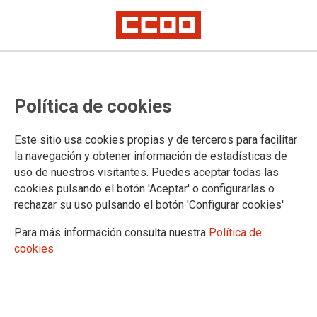
1 de outubro do 2024: Día
Política de cookies
Internacional das Persoas de
Idade
Este sitio usa cookies propias y de terceros para facilitar
la navegación y obtener información de estadísticas de
uso de nuestros visitantes. Puedes aceptar todas las
Hai 34 anos, a Asemblea Xeral da ONU, na súa resolución
cookies pulsando el botón 'Aceptar' o configurarlas o
45/106, designou o 1º de outubro como Día Internacional das
rechazar su uso pulsando el botón 'Configurar cookies'
Persoas de Idade, data que en CCOO vimos celebrando e
reivindicando para obter a visibilidade necesaria e destacar
Para más información consulta nuestra
Política de
as importantes contribucións que as persoas maiores
cookies
realizamos para o avance da nosa sociedade e para crear
conciencia interxeracional sobre as oportunidades e desafíos
do envellecemento activo na nosa sociedade.
30/09/2024.