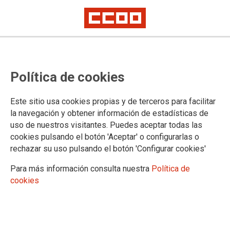
CCOO-Informa: Xubilación
Política de cookies
anticipada en actividades
penosas, tóxicas, perigosas ou
Este sitio usa cookies propias y de terceros para facilitar
insalubres
la navegación y obtener información de estadísticas de
uso de nuestros visitantes. Puedes aceptar todas las
cookies pulsando el botón 'Aceptar' o configurarlas o
O novo número de
CCOO-Informa
aborda os supostos nos
rechazar su uso pulsando el botón 'Configurar cookies'
que se pode aplicar un coeficiente redutor da idade de
xubilación a traballadoras e traballadores que desenvolven
Para más información consulta nuestra
Política de
actividades de natureza especialmente penosa, tóxica,
cookies
perigosa ou insalubre.
26/06/2025.