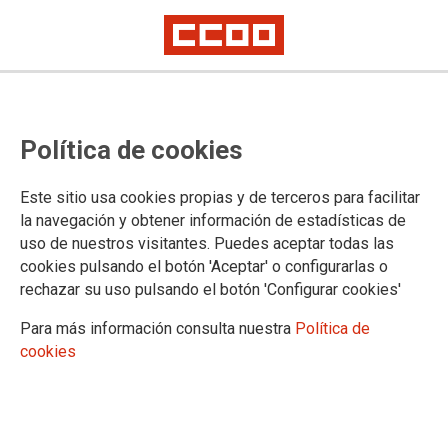
Vídeo resumo da xornada:
Política de cookies
«Informe sobre o
desenvolvemento da enerxía
Este sitio usa cookies propias y de terceros para facilitar
eólica en Galicia»
la navegación y obtener información de estadísticas de
uso de nuestros visitantes. Puedes aceptar todas las
cookies pulsando el botón 'Aceptar' o configurarlas o
Pesca e eólica mariña: diálogo para unha coexistencia
rechazar su uso pulsando el botón 'Configurar cookies'
posible en Galicia
Para más información consulta nuestra
Política de
31/10/2025.
cookies