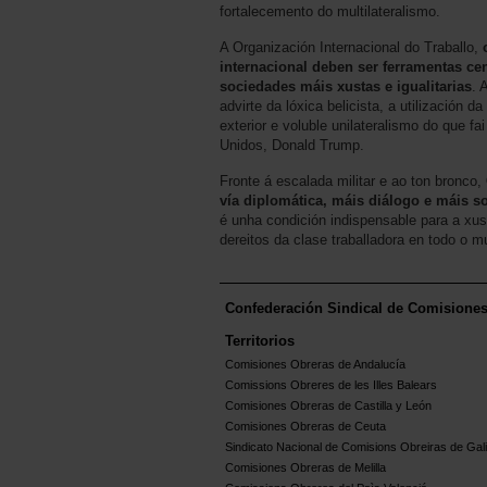
fortalecemento do multilateralismo.
A Organización Internacional do Traballo,
internacional deben ser ferramentas cen
sociedades máis xustas e igualitarias
. 
advirte da lóxica belicista, a utilización d
exterior e voluble unilateralismo do que f
Unidos, Donald Trump.
Fronte á escalada militar e ao ton bronco,
vía diplomática, máis diálogo e máis s
é unha condición indispensable para a xus
dereitos da clase traballadora en todo o m
Confederación Sindical de Comisione
Territorios
Comisiones Obreras de Andalucía
Comissions Obreres de les Illes Balears
Comisiones Obreras de Castilla y León
Comisiones Obreras de Ceuta
Sindicato Nacional de Comisions Obreiras de Gali
Comisiones Obreras de Melilla