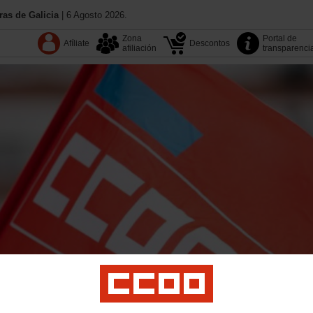
as de Galicia
| 6 Agosto 2026.
Zona
Portal de
Afíliate
Descontos
afiliación
transparenci
13.º Congreso
Coñece CC