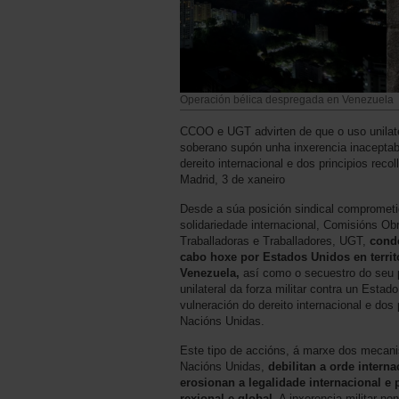
Operación bélica despregada en Venezuela
CCOO e UGT advirten de que o uso unilater
soberano supón unha inxerencia inaceptab
dereito internacional e dos principios rec
Madrid, 3 de xaneiro
Desde a súa posición sindical comprometid
solidariedade internacional, Comisións Ob
Traballadoras e Traballadores, UGT,
cond
cabo hoxe por Estados Unidos en territ
Venezuela,
así como o secuestro do seu 
unilateral da forza militar contra un Esta
vulneración do dereito internacional e dos 
Nacións Unidas.
Este tipo de accións, á marxe dos mecani
Nacións Unidas,
debilitan a orde intern
erosionan a legalidade internacional e 
rexional e global.
A inxerencia militar non