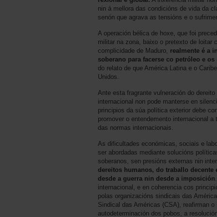
nin á mellora das condicións de vida da cl
senón que agrava as tensións e o sufrimen
A operación bélica de hoxe, que foi prec
militar na zona, baixo o pretexto de loitar
complicidade de Maduro,
realmente é a i
soberano para facerse co petróleo e o
do relato de que América Latina e o Caribe
Unidos.
Ante esta fragrante vulneración do dereito
internacional non pode manterse en silenc
principios da súa política exterior debe con
promover o entendemento internacional a 
das normas internacionais.
As dificultades económicas, sociais e la
ser abordadas mediante solucións política
soberanos, sen presións externas nin int
dereitos humanos, do traballo decente
desde a guerra nin desde a imposición
internacional, e en coherencia cos princ
polas organizacións sindicais das Améric
Sindical das Américas (CSA), reafirman 
autodeterminación dos pobos, a resolución 