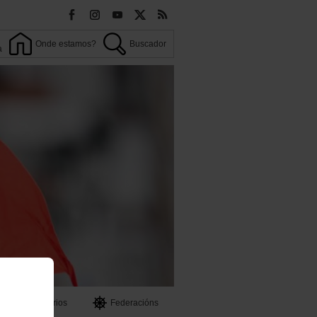
Onde estamos?
Buscador
a
OO
Territorios
Federacións