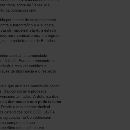
ase traballadora de Venezuela,
to da poboación civil.
edida por meses de despregamento
 contra o narcotráfico e a suposta
nvasión imperialista dun estado
s recursos venezolanos,
e o regreso
, son o patio traseiro de Estados
 internacional, a comunidade
io. A Unión Europea, consonte os
tribuír a resolver conflitos e
través de diplomacia e o respecto
borais que atravesa Venezuela deben
s, diálogo social e procesos
ervencións armadas.
A defensa dos
 e da democracia non pode facerse
. Desde o movemento sindical
ipios defendidos por CCOO, UGT e
as agrupadas na Confederación
o seu compromiso coa
pacífica dos conflitos e o