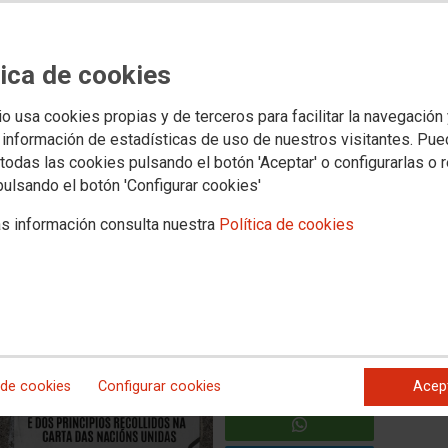
Novas
Media
aboral
Política social
Xuventude
Formación
Internacional
Muller e igualdad
tica de cookies
io usa cookies propias y de terceros para facilitar la navegación
ataque de Donald Trump a
 información de estadísticas de uso de nuestros visitantes. Pu
todas las cookies pulsando el botón 'Aceptar' o configurarlas o 
pulsando el botón 'Configurar cookies'
eral da forza militar contra un Estado soberano supón
s información consulta nuestra
Política de cookies
nal e da Carta das Nacións Unidas.
 de cookies
Configurar cookies
Acep