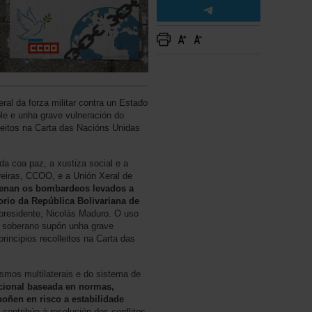
al da forza militar contra un Estado
le e unha grave vulneración do
olleitos na Carta das Nacións Unidas
a coa paz, a xustiza social e a
reiras, CCOO, e a Unión Xeral de
enan os bombardeos levados a
orio da República Bolivariana de
presidente, Nicolás Maduro. O uso
do soberano supón unha grave
principios recolleitos na Carta das
smos multilaterais e do sistema de
acional baseada en normas,
poñen en risco a estabilidade
 contribúe á resolución dos conflitos