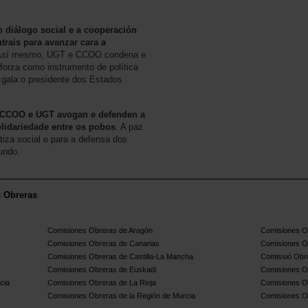
o diálogo social e a cooperación
trais para avanzar cara a
Así mesmo, UGT e CCOO condena e
a forza como instrumento de política
ai gala o presidente dos Estados
CCOO e UGT avogan e defenden a
olidariedade entre os pobos
. A paz
tiza social e para a defensa dos
undo.
s Obreras
Comisiones Obreras de Aragón
Comisiones Ob
Comisiones Obreras de Canarias
Comisiones O
Comisiones Obreras de Castilla-La Mancha
Comissió Obre
Comisiones Obreras de Euskadi
Comisiones O
cia
Comisiones Obreras de La Rioja
Comisiones O
Comisiones Obreras de la Región de Murcia
Comisiones O