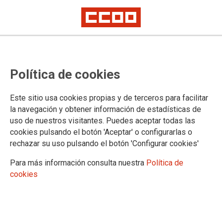
Boletín de emprego, n.º 1 (2026)
Política de cookies
Novo número do
Boletín de emprego de CCOO
,
Este sitio usa cookies propias y de terceros para facilitar
actualizado ao 8 de xaneiro de 2026.
la navegación y obtener información de estadísticas de
08/01/2026.
uso de nuestros visitantes. Puedes aceptar todas las
cookies pulsando el botón 'Aceptar' o configurarlas o
rechazar su uso pulsando el botón 'Configurar cookies'
Para más información consulta nuestra
Política de
cookies