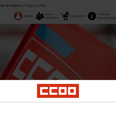
as de Galicia
| 8 Agosto 2026.
Zona
Portal de
Afíliate
Descontos
afiliación
transparenci
13.º Congreso
Coñece CC