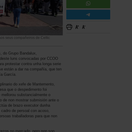
 aos seus compañeiros de Celtic
s, do Grupo Bandalux,
0 deste luns convocadas por CCOO
a protestar contra unha longa serie
se están a dar na compañía, que ten
ía García.
iplinario do xefe de Mantemento,
esa que o despedimento foi
e mellorou substancialmente o
ro de non mostrar submisión ante o
actúa de brazo executor dunha
o cadro de persoal con acoso,
ersoas traballadoras para que non
prezos no mercado, pero non son