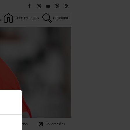
Onde estamos?
Buscador
a
OO
Territorios
Federacións