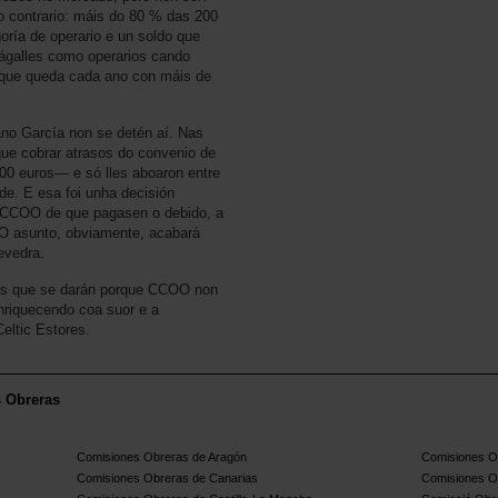
o contrario: máis do 80 % das 200
oría de operario e un soldo que
ágalles como operarios cando
n que queda cada ano con máis de
iano García non se detén aí. Nas
ue cobrar atrasos do convenio de
00 euros— e só lles aboaron entre
de. E esa foi unha decisión
e CCOO de que pagasen o debido, a
 O asunto, obviamente, acabará
evedra.
ras que se darán porque CCOO non
enriquecendo coa suor e a
eltic Estores.
s Obreras
Comisiones Obreras de Aragón
Comisiones Ob
Comisiones Obreras de Canarias
Comisiones O