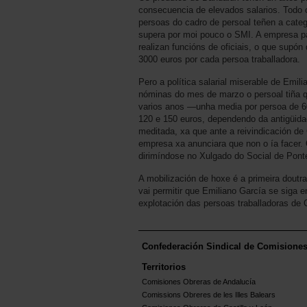
consecuencia de elevados salarios. Todo 
persoas do cadro de persoal teñen a categ
supera por moi pouco o SMI. A empresa p
realizan funcións de oficiais, o que supó
3000 euros por cada persoa traballadora.
Pero a política salarial miserable de Emil
nóminas do mes de marzo o persoal tiña q
varios anos —unha media por persoa de 6
120 e 150 euros, dependendo da antigüida
meditada, xa que ante a reivindicación d
empresa xa anunciara que non o ía facer.
dirimíndose no Xulgado do Social de Pont
A mobilización de hoxe é a primeira dout
vai permitir que Emiliano García se siga 
explotación das persoas traballadoras de C
Confederación Sindical de Comisione
Territorios
Comisiones Obreras de Andalucía
Comissions Obreres de les Illes Balears