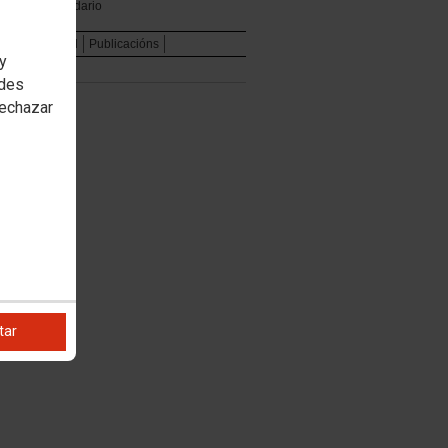
Calendario
e
Institucional
Publicacións
 y
edes
rechazar
tar