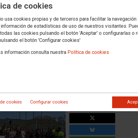
Novas
Media
tica de cookies
aboral
Política social
Xuventude
Formación
Internacional
Muller e igualdad
io usa cookies propias y de terceros para facilitar la navegación
 información de estadísticas de uso de nuestros visitantes. Pu
todas las cookies pulsando el botón 'Aceptar' o configurarlas o 
ntra os abusos, os
pulsando el botón 'Configurar cookies'
olítica salarial «miserable»
s información consulta nuestra
Política de cookies
 Emiliano García, de enriquecerse coa explotación das
on aboou nin a cuarta parte dos atrasos que debía
 de cookies
Configurar cookies
Acep