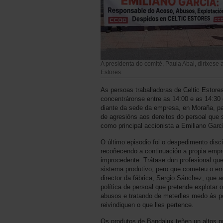
A presidenta do comité, Paula Abal, diríxese
Estores.
As persoas traballadoras de Celtic Estore
concentráronse entre as 14:00 e as 14:3
diante da sede da empresa, en Moraña, par
de agresións aos dereitos do persoal que 
como principal accionista a Emiliano Garc
O último episodio foi o despedimento disc
recoñecendo a continuación a propia empr
improcedente. Trátase dun profesional qu
sistema produtivo, pero que cometeu o er
director da fábrica, Sergio Sánchez, que 
política de persoal que pretende explotar 
abusos e tratando de meterlles medo ás p
reivindiquen o que lles pertence.
Os produtos de Bandalux teñen un altos 