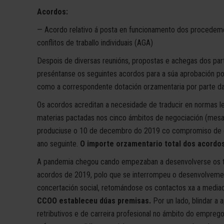
Acordos:
— Acordo relativo á posta en funcionamento dos procedeme
conflitos de traballo individuais (AGA)
Despois de diversas reunións, propostas e achegas dos part
preséntanse os seguintes acordos para a súa aprobación polo
como a correspondente dotación orzamentaria por parte da 
Os acordos acreditan a necesidade de traducir en normas le
materias pactadas nos cinco ámbitos de negociación (mesa
produciuse o 10 de decembro do 2019 co compromiso de en
ano seguinte.
O importe orzamentario total dos acordos
A pandemia chegou cando empezaban a desenvolverse os tr
acordos de 2019, polo que se interrompeu o desenvolveme
concertación social, retomándose os contactos xa a media
CCOO estableceu dúas premisas.
Por un lado, blindar a 
retributivos e de carreira profesional no ámbito do emprego 