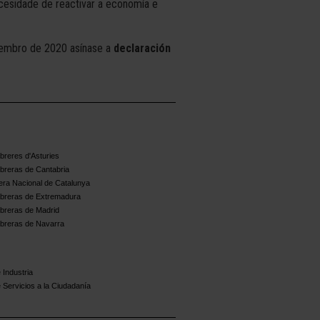
cesidade de reactivar a economía e
etembro de 2020 asínase a
declaración
reres d'Asturies
breras de Cantabria
ra Nacional de Catalunya
breras de Extremadura
breras de Madrid
breras de Navarra
 Industria
 Servicios a la Ciudadanía