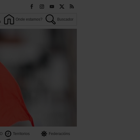
Onde estamos?
Buscador
a
OO
Territorios
Federacións