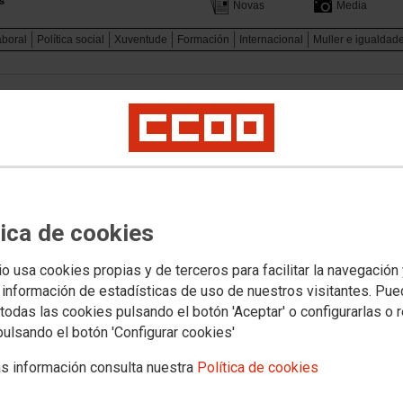
Novas
Media
aboral
Política social
Xuventude
Formación
Internacional
Muller e igualdad
tica de cookies
io usa cookies propias y de terceros para facilitar la navegación
 información de estadísticas de uso de nuestros visitantes. Pu
todas las cookies pulsando el botón 'Aceptar' o configurarlas o 
pulsando el botón 'Configurar cookies'
Cara a este proceso de diálogo social, o Sindicato Nacion
s información consulta nuestra
Política de cookies
imprescindible que a apertura estivese precedida de acordo
vez pechado este proceso, no 1.º trimestre de 2019, no Co