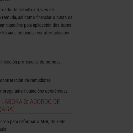
cado de traballo a través de
de remuda, así como financiar o custo da
demnizacións pola aplicación dos topes
 55 anos se poidan ver afectadas por
ificación profesional de persoas
contratación de remudistas.
prego ante flutuacións económicas.
 LABORAIS: ACORDO DE
(AGA)
cordo para reformar o AGA, de xeito
ais.