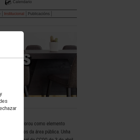
Calendario
e
Institucional
Publicacións
 y
edes
rechazar
al de CCOO valorou como elemento
s nos ámbitos da área pública. Unha
nsello Nacional de CCOO do 3 de abril