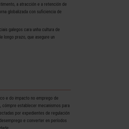
stimento, a atracción e a retención de
na globalizada con suficiencia de
iais galegos cara unha cultura de
de longo prazo, que asegure un
ico e do impacto no emprego de
ia, cómpre establecer mecanismos para
fectadas por expedientes de regulación
o desemprego e converter en períodos
idade.