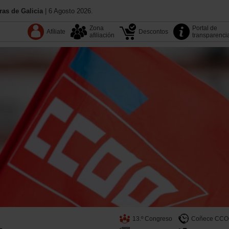
as de Galicia
| 6 Agosto 2026.
Zona
Portal de
Afíliate
Descontos
afiliación
transparenci
13.º Congreso
Coñece CC