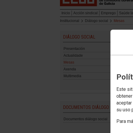
Inicio
Acción sindical
Emprego
Saúde l
Institucional
Diálogo social
Mesas
DIÁLOGO SOCIAL
Presentación
Actualidade
Mesas
Axenda
Polí
Multimedia
Este sit
obtener
aceptar 
DOCUMENTOS DIÁLOGO SOCIAL
su uso 
Documentos diálogo social
Para má