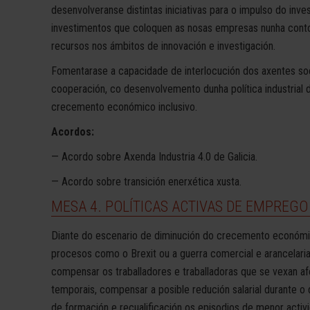
desenvolveranse distintas iniciativas para o impulso do inve
investimentos que coloquen as nosas empresas nunha contor
recursos nos ámbitos de innovación e investigación.
Fomentarase a capacidade de interlocución dos axentes soc
cooperación, co desenvolvemento dunha política industrial 
crecemento económico inclusivo.
Acordos:
— Acordo sobre Axenda Industria 4.0 de Galicia.
— Acordo sobre transición enerxética xusta.
MESA 4. POLÍTICAS ACTIVAS DE EMPREGO
Diante do escenario de diminución do crecemento económ
procesos como o Brexit ou a guerra comercial e arancelar
compensar os traballadores e traballadoras que se vexan a
temporais, compensar a posible redución salarial durante 
de formación e recualificación os episodios de menor activ