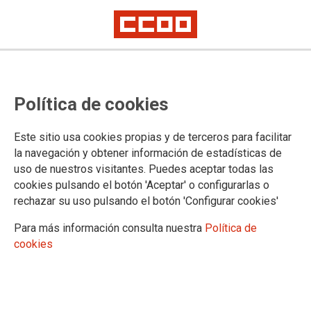
Amelia Pérez: «Somos unha
Política de cookies
ferramenta para a transformación
da sociedade, non nos
Este sitio usa cookies propias y de terceros para facilitar
conformamos»
la navegación y obtener información de estadísticas de
uso de nuestros visitantes. Puedes aceptar todas las
cookies pulsando el botón 'Aceptar' o configurarlas o
O Sindicato Nacional de CCOO de Galicia organizou este
rechazar su uso pulsando el botón 'Configurar cookies'
luns, 1 de xullo, unha xornada de sensibilización LGTBI+ co
título «Realidade cotiá fronte a dereitos formais». Esta acción
Para más información consulta nuestra
Política de
serviu para reflexionar sobre os dereitos que teñen
cookies
formalmente recoñecidos as persoas LGTBI+, que en moitas
ocasións non os poden exercer con plena liberdade porque
persisten condutas discriminatorias.