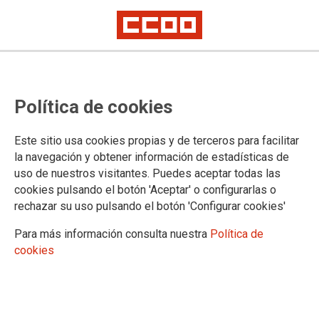
2025: 12 meses de sensibilización
Política de cookies
en prol da igualdade no eido
laboral
Este sitio usa cookies propias y de terceros para facilitar
la navegación y obtener información de estadísticas de
uso de nuestros visitantes. Puedes aceptar todas las
O Gabinete de Igualdade de CCOO estrea na web a
cookies pulsando el botón 'Aceptar' o configurarlas o
campaña «2025: 12 meses de sensibilización en prol da
rechazar su uso pulsando el botón 'Configurar cookies'
igualdade no eido laboral».
Para más información consulta nuestra
Política de
24/01/2025.
cookies
TEMAS
12 meses pola igualdade 2025