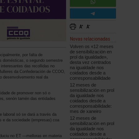
Novas relacionadas
Volven os «12 meses
de sensibilización en
cipalmente, por falta de
prol da igualdade»,
fas domésticas, o segundo semestre
desta vez centrados
nteresantes das recollidas no
na igualdade nos
Mulleres da Confederación de CCOO,
coidados desde a
 o de­senvolvemento real da
corresponsabilidade
12 meses de
sensibilización en prol
lidade de promover non só o
da igualdade nos
es, senón tamén das entidades
coidados desde a
corresponsabilidade:
mes de xaneiro
 e laboral só se dará a través da
12 meses de
s e da sociedade (empresas) coa
sensibilización en prol
da igualdade nos
coidados desde a
roduciu no ET —melloras en materia