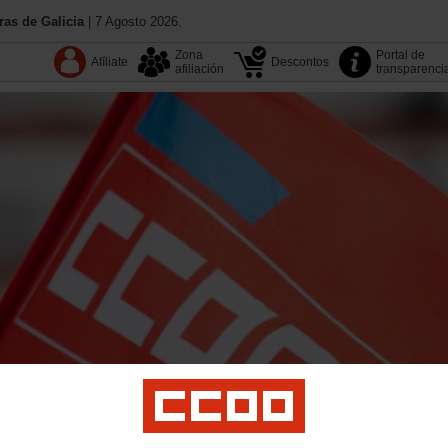
as de Galicia
| 7 Agosto 2026.
Zona
Portal de
Afíliate
Descontos
afiliación
transparenci
13.º Congreso
Coñece CC