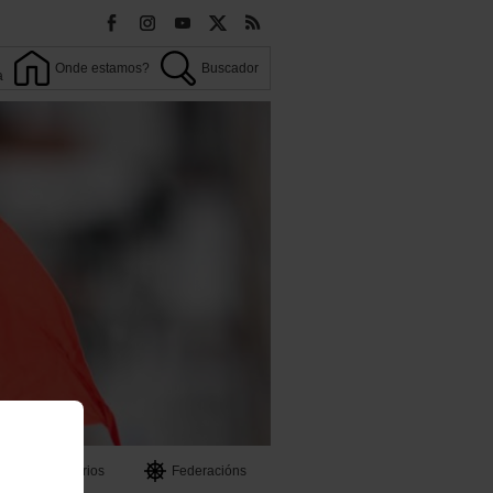
Onde estamos?
Buscador
a
OO
Territorios
Federacións