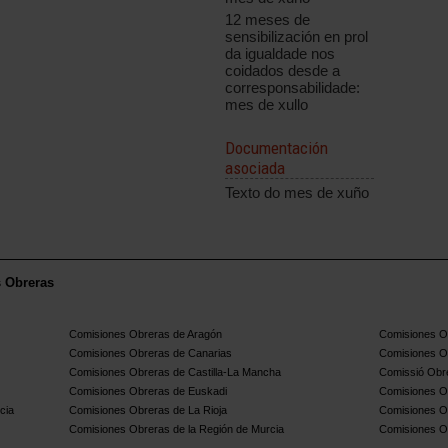
12 meses de
sensibilización en prol
da igualdade nos
coidados desde a
corresponsabilidade:
mes de xullo
Documentación
asociada
Texto do mes de xuño
s Obreras
Comisiones Obreras de Aragón
Comisiones Ob
Comisiones Obreras de Canarias
Comisiones O
Comisiones Obreras de Castilla-La Mancha
Comissió Obre
Comisiones Obreras de Euskadi
Comisiones O
cia
Comisiones Obreras de La Rioja
Comisiones O
Comisiones Obreras de la Región de Murcia
Comisiones O