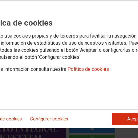
Novas
Media
aboral
Política social
Xuventude
Formación
Internacional
Muller e igualdad
tica de cookies
lización en prol da igualdade
 a corresponsabilidade: mes
io usa cookies propias y de terceros para facilitar la navegación
 información de estadísticas de uso de nuestros visitantes. Pu
todas las cookies pulsando el botón 'Aceptar' o configurarlas o 
pulsando el botón 'Configurar cookies'
zación
do Gabinete de Igualdade de CCOO de Galicia
s información consulta nuestra
Política de cookies
 de cookies
Configurar cookies
Acep