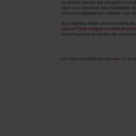
de dereitos laborais que compartimos no
agora toca centrarnos nas posibilidades 
corresponsabilidade nos coidados máis alá
Nos seguintes meses desta campaña proc
para un Pacto integral e estatal de coi
especificamente os dereitos de conciliaci
Le o texto completo picando
aquí
ou na li