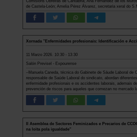
Comisións Obreiras de Cantabria; Ana Fernández de los Muros,
de Castela-León; Amelia Pérez Álvarez, secretaria xeral do S
Xornada "Enfermidades profesionais: Identificación e Acc
11 Marzo 2026. 10:30 - 13:30
Salón Previsel - Expourense
--Manuela Caneda, técnica do Gabinete de Sáude Laboral de 
responsable de Saúde Laboral do sindicato, abordan diferente
enfermidade profesionais e os accidentes laborais, ademais de
prevención de riscos para aqueles que comezan no mercado la
II Asemblea de Sectores Feminizados e Precarios de CCOO
na loita pola igualdade"