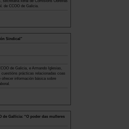
 secretaria xeral de Comisións Obreiras
.N. de CCOO de Galicia.
ión Sindical"
CCOO de Galicia, e Armando Iglesias,
s cuestións prácticas relacionadas coas
 ofrecer información básica sobre
boral.
 de Gallicia: “O poder das mulleres