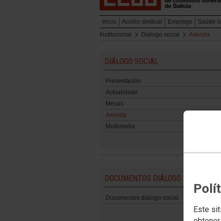
Inicio
Acción sindical
Emprego
Saúde l
Institucional
Diálogo social
Axenda
DIÁLOGO SOCIAL
Presentación
Actualidade
Mesas
Axenda
Multimedia
DOCUMENTOS DIÁLOGO SOCIAL
Polí
Documentos diálogo social
Este sit
obtener