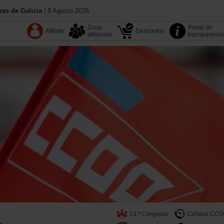
as de Galicia
| 8 Agosto 2026.
Zona
Portal de
Afíliate
Descontos
afiliación
transparenci
13.º Congreso
Coñece CC