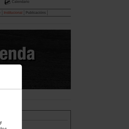
Calendario
e
Institucional
Publicacións
 y
edes
:00