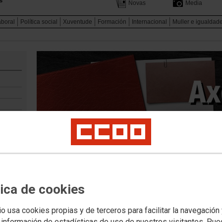
Novas
Media
aboral
Política social
Xuventude
Formación
Internacional
Muller e igualdad
tica de cookies
ENCONTROS DO NOROESTE 2026
io usa cookies propias y de terceros para facilitar la navegación
 información de estadísticas de uso de nuestros visitantes. Pu
28 Maio 2026 / 29 Maio 2026. 10:00 - 12