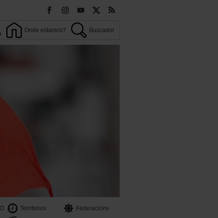
Onde estamos?
Buscador
a
OO
Territorios
Federacións