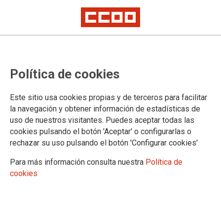
Mostrar: |
10
|
25
|
50
|
100
1 |
2 |
3 |
4 |
5 |
6 |
7 |
8 |
9 |
Siguiente
Mostrando contidos 1 a 10 de 208
Política de cookies
27/03/2023. Un ano de reforma laboral. Balance e
propostas
Este sitio usa cookies propias y de terceros para facilitar
la navegación y obtener información de estadísticas de
uso de nuestros visitantes. Puedes aceptar todas las
12/01/2023. CCOO Informa n.º 4 - Novidades
cookies pulsando el botón 'Aceptar' o configurarlas o
sociolaborais do ano 2023
rechazar su uso pulsando el botón 'Configurar cookies'
Para más información consulta nuestra
Política de
04/08/2022. ✍️CCOO asina os Criterios comúns para
cookies
a elaboración das convocatorias de estabilización
no emprego público local en Galicia.