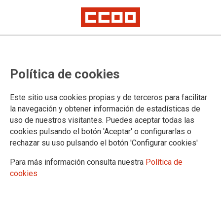
CCOO entregou os Premios 10 de
Política de cookies
Marzo 2024
Este sitio usa cookies propias y de terceros para facilitar
O Sindicato Nacional de Comisións Obreiras de Galicia
la navegación y obtener información de estadísticas de
(CCOO) e a Fundación 10 de Marzo entregaron este sábado
uso de nuestros visitantes. Puedes aceptar todas las
os Premios 10 de Marzo, cos que cada ano se destacan
cookies pulsando el botón 'Aceptar' o configurarlas o
traxectorias vitais e profesionais comprometidas coa loita
rechazar su uso pulsando el botón 'Configurar cookies'
polas liberdades e polos dereitos da clase traballadora.
Para más información consulta nuestra
Política de
02/03/2024.
cookies
TEMAS
10 de Marzo 2024