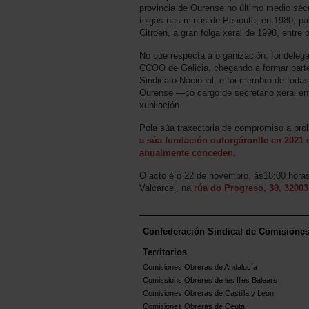
provincia de Ourense no último medio sécu
folgas nas minas de Penouta, en 1980, p
Citroën, a gran folga xeral de 1998, entre 
No que respecta á organización, foi deleg
CCOO de Galicia, chegando a formar part
Sindicato Nacional, e foi membro de toda
Ourense —co cargo de secretario xeral e
xubilación.
Pola súa traxectoria de compromiso a prol
a súa fundación outorgáronlle en 2021
anualmente conceden.
O acto é o 22 de novembro, ás18:00 horas
Valcarcel, na
rúa do Progreso, 30, 3200
Confederación Sindical de Comisione
Territorios
Comisiones Obreras de Andalucía
Comissions Obreres de les Illes Balears
Comisiones Obreras de Castilla y León
Comisiones Obreras de Ceuta