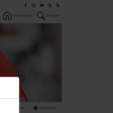
Onde estamos?
Buscador
a
OO
Territorios
Federacións