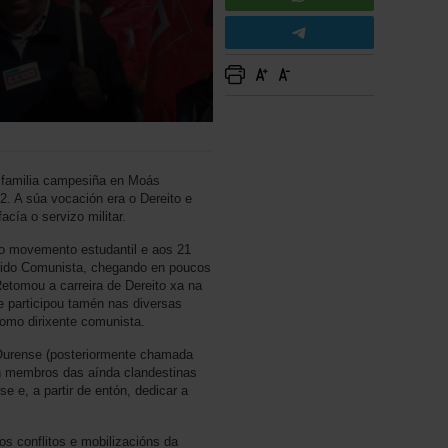
familia campesiña en Moás
. A súa vocación era o Dereito e
cía o servizo militar.
co movemento estudantil e aos 21
artido Comunista, chegando en poucos
tomou a carreira de Dereito xa na
 participou tamén nas diversas
como dirixente comunista.
 Ourense (posteriormente chamada
con membros das aínda clandestinas
e e, a partir de entón, dedicar a
s conflitos e mobilizacións da