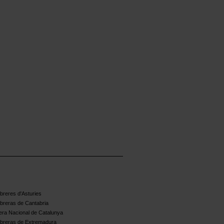
reres d'Asturies
breras de Cantabria
ra Nacional de Catalunya
breras de Extremadura