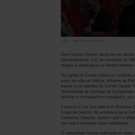
URL
|
C�digo para insertar
Xosé Gómez Gómez naceu no seo dunha 
(Montederramo), o 22 de novembro de 1952
chegou a matricularse en Madrid mentres fa
Na capital do Estado entrou en contacto 
anos, de volta en Galicia, afiliouse ao P
meses a ser membro do Comité Central. Re
Universidade de Santiago de Compostela e
revoltas e reivindicacións estudantís, xa 
Comezou a súa vida laboral en Barreiros
Forjas de Galicia). Alí estreitaría lazos 
Comisións Obreiras, dando o paso a afiliars
súa vida á loita pola clase traballadora.
O compañeiro Gómez participou en todos o