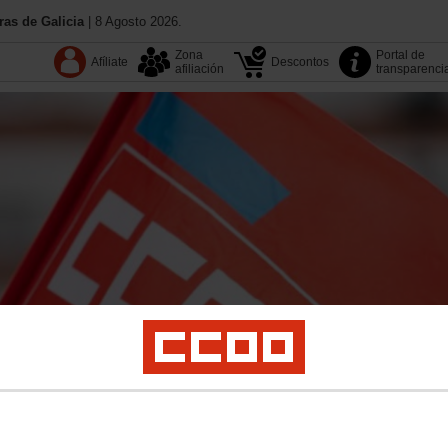
as de Galicia
| 8 Agosto 2026.
Zona
Portal de
Afíliate
Descontos
afiliación
transparenci
13.º Congreso
Coñece CC