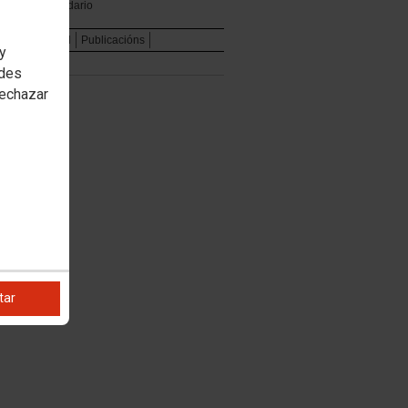
Calendario
e
Institucional
Publicacións
 y
edes
rechazar
tar