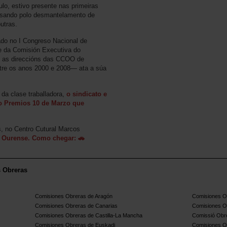
lo, estivo presente nas primeiras
asando polo desmantelamento de
outras.
ado no I Congreso Nacional de
e da Comisión Executiva do
s as direccións das CCOO de
ntre os anos 2000 e 2008— ata a súa
 da clase traballadora,
o sindicato e
 o Premios 10 de Marzo que
, no Centro Cutural Marcos
3 Ourense. Como chegar: 🚗
s Obreras
Comisiones Obreras de Aragón
Comisiones Ob
Comisiones Obreras de Canarias
Comisiones O
Comisiones Obreras de Castilla-La Mancha
Comissió Obre
Comisiones Obreras de Euskadi
Comisiones O