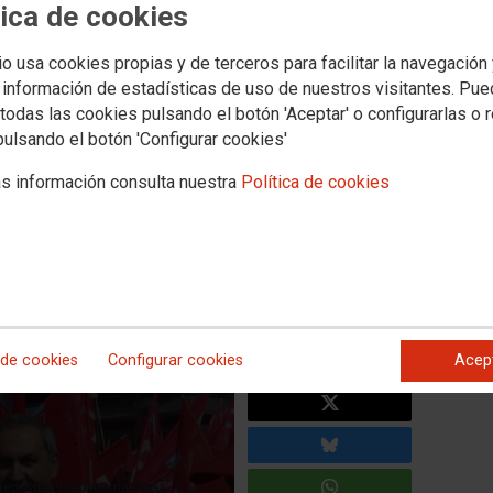
Novas
Media
tica de cookies
aboral
Política social
Xuventude
Formación
Internacional
Muller e igualdad
io usa cookies propias y de terceros para facilitar la navegación
 información de estadísticas de uso de nuestros visitantes. Pu
todas las cookies pulsando el botón 'Aceptar' o configurarlas o 
cal de CCOO de Ourense-
pulsando el botón 'Configurar cookies'
axea a Xosé Gómez Gómez
s información consulta nuestra
Política de cookies
osa organización, delegado por Ourense naquel
primeiro
rmou parte da Comisión Executiva do Sindicato Nacional de
 de cookies
Configurar cookies
Acep
rred while loading manifest