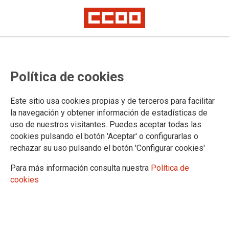
Mostrar: |
10
|
25
|
50
|
100
1 |
2 |
3 |
Siguiente
Mostrando contidos 1 a 10 de 27
Política de cookies
26/06/2026. CCOO ratifica a súa saída do diálogo
social e advirte de que só volverá á mesa «entre
Este sitio usa cookies propias y de terceros para facilitar
iguais e con respecto mutuo»
la navegación y obtener información de estadísticas de
uso de nuestros visitantes. Puedes aceptar todas las
cookies pulsando el botón 'Aceptar' o configurarlas o
04/06/2026. CCOO reclama máis medidas contra a
rechazar su uso pulsando el botón 'Configurar cookies'
discriminación das persoas LGTBIQA+ no ámbito
laboral
Para más información consulta nuestra
Política de
cookies
21/05/2026. CCOO de Galicia anuncia a suspensión
da súa participación na Mesa de Diálogo Social ante
o baleirado do proceso e a campaña de