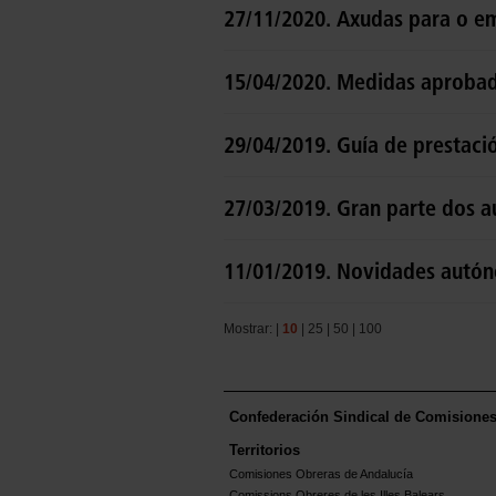
27/11/2020. Axudas para o e
15/04/2020. Medidas aprobad
29/04/2019. Guía de prestac
27/03/2019. Gran parte dos 
11/01/2019. Novidades autó
Mostrar: |
10
|
25
|
50
|
100
Confederación Sindical de Comisione
Territorios
Comisiones Obreras de Andalucía
Comissions Obreres de les Illes Balears