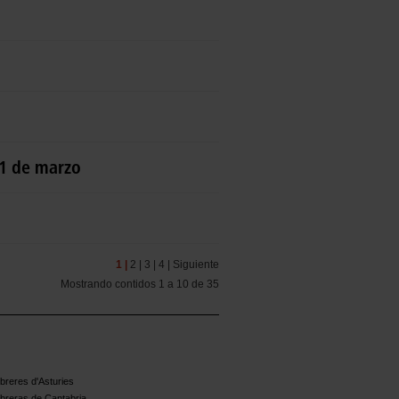
31 de marzo
1 |
2 |
3 |
4 |
Siguiente
Mostrando contidos 1 a 10 de 35
reres d'Asturies
breras de Cantabria