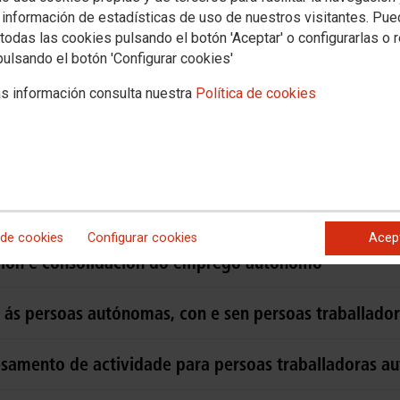
Novas
Media
 información de estadísticas de uso de nuestros visitantes. Pu
todas las cookies pulsando el botón 'Aceptar' o configurarlas o 
aboral
Política social
Xuventude
Formación
Internacional
Muller e igualdad
pulsando el botón 'Configurar cookies'
s información consulta nuestra
Política de cookies
promoción do emprego autónomo
 autónomas para compensar a suba dos custos
 de cookies
Configurar cookies
Acep
ción e consolidación do emprego autónomo
te ás persoas autónomas, con e sen persoas traballado
esamento de actividade para persoas traballadoras a