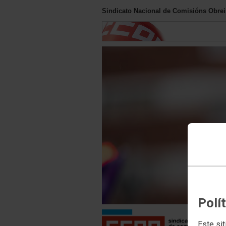
Sindicato Nacional de Comisións Obreir
Polí
Este sit