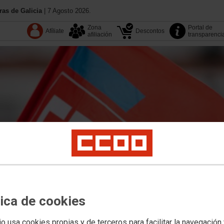
as de Galicia
| 7 Agosto 2026.
Zona
Portal de
Afíliate
Descontos
afiliación
transparenci
tica de cookies
13.º Congreso
Coñece CC
io usa cookies propias y de terceros para facilitar la navegación