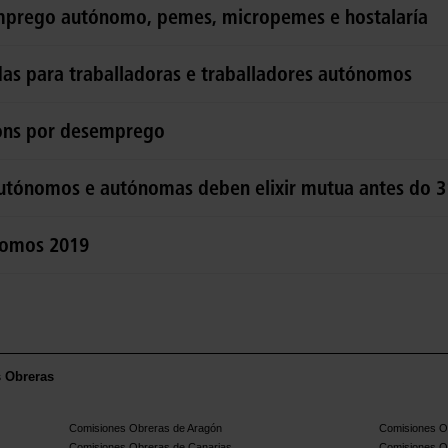
mprego autónomo, pemes, micropemes e hostalaría
as para traballadoras e traballadores autónomos
ións por desemprego
autónomos e autónomas deben elixir mutua antes do 
nomos 2019
s Obreras
Comisiones Obreras de Aragón
Comisiones Ob
Comisiones Obreras de Canarias
Comisiones O