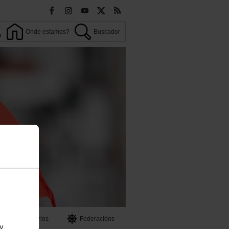
Onde estamos?
Buscador
a
OO
Territorios
Federacións
 y